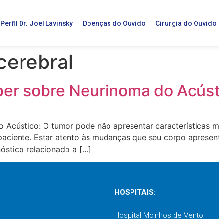
Perfil Dr. Joel Lavinsky
Doenças do Ouvido
Cirurgia do Ouvido
cerebral
ber sobre Neurinoma do Acúst
 Acústico: O tumor pode não apresentar características m
paciente. Estar atento às mudanças que seu corpo apresen
nóstico relacionado a […]
HOSPITAIS:
Hospital Moinhos de Vento