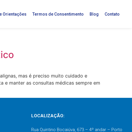
 e Orientações
Termos de Consentimento
Blog
Contato
ico
alignas, mas é preciso muito cuidado e
ta e manter as consultas médicas sempre em
LOCALIZAÇÃO:
Rua Quintino Bocaiúva, 673 – 4º andar – Porto