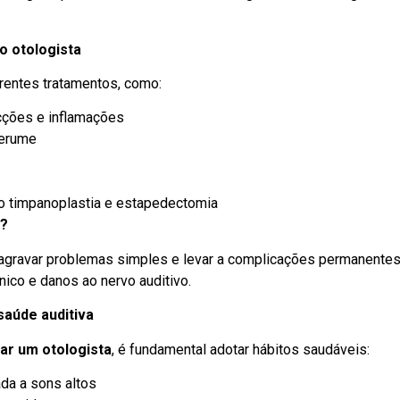
o otologista
erentes tratamentos, como:
cções e inflamações
cerume
mo timpanoplastia e estapedectomia
a?
e agravar problemas simples e levar a complicações permanente
ônico e danos ao nervo auditivo.
saúde auditiva
ar um otologista
, é fundamental adotar hábitos saudáveis:
da a sons altos