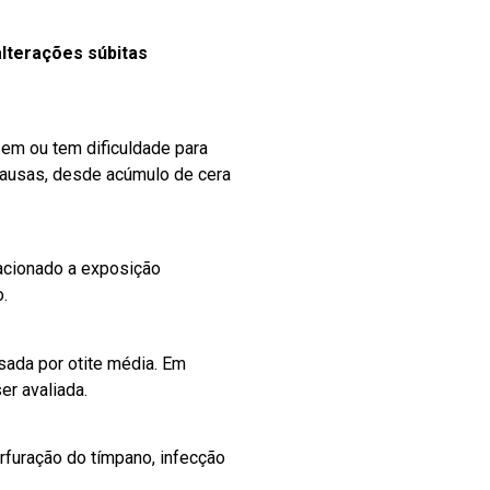
lterações súbitas
zem ou tem dificuldade para
 causas, desde acúmulo de cera
acionado a exposição
.
sada por otite média. Em
er avaliada.
rfuração do tímpano, infecção