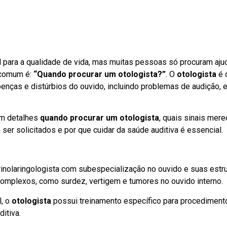
l para a qualidade de vida, mas muitas pessoas só procuram aju
 comum é:
“Quando procurar um otologista?”
. O
otologista
é 
enças e distúrbios do ouvido, incluindo problemas de audição, eq
em detalhes
quando procurar um otologista
, quais sinais mer
er solicitados e por que cuidar da saúde auditiva é essencial.
inolaringologista com subespecialização no ouvido e suas estru
omplexos, como surdez, vertigem e tumores no ouvido interno.
l, o
otologista
possui treinamento específico para procedimento
itiva.