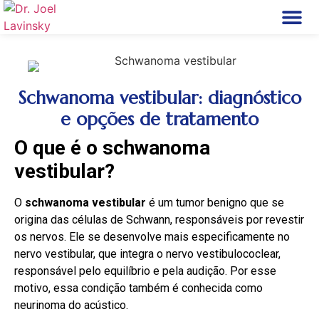
Perfil Dr. Joel L
Doenças do Ouvi
Cirurgia do Ouvi
Termos de
Schwanoma vestibular: diagnóstico
e opções de tratamento
O que é o schwanoma
vestibular?
O
schwanoma vestibular
é um tumor benigno que se
origina das células de Schwann, responsáveis por revestir
os nervos. Ele se desenvolve mais especificamente no
nervo vestibular, que integra o nervo vestibulococlear,
responsável pelo equilíbrio e pela audição. Por esse
motivo, essa condição também é conhecida como
neurinoma do acústico.