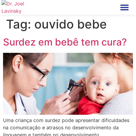
Tag:
ouvido bebe
Perfil Dr. Joel L
Doenças do Ouvi
Cirurgia do Ouvi
Termos de
Surdez em bebê tem cura?
Uma criança com surdez pode apresentar dificuldades
na comunicação e atrasos no desenvolvimento da
linguagem e também no desenvolvimento